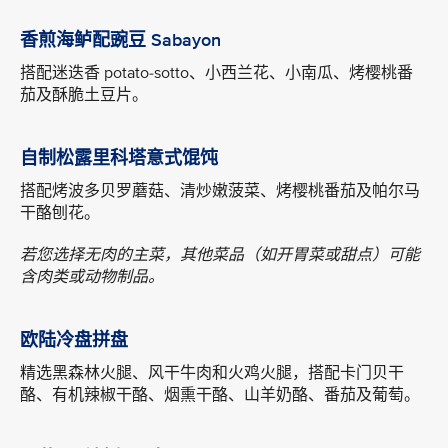
香煎海鲈配豌豆 Sabayon
搭配迷迭香 potato-sotto、小西兰花、小南瓜、烤樱桃番
茄及酥脆土豆片。
自制松露里科塔意式馄饨
搭配烤波多贝罗蘑菇、清炒嫩菠菜、烤樱桃番茄及帕尔马
干酪刨花。
若您选择无肉的主菜，其他菜品（如开胃菜或甜点）可能
含肉类或动物制品。
欧陆冷盘拼盘
精选黑森林火腿、风干牛肉和火鸡火腿，搭配卡门贝干
酪、有机辣椒干酪、烟熏干酪、山羊奶酪、番茄及葡萄。