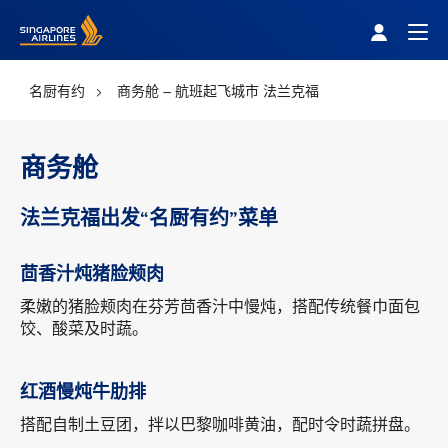
Singapore Airlines Home
Togg
名厨有约
商务舱 – 航班起飞城市 法兰克福
商务舱
法兰克福出发“名厨有约”菜单
茴香汁炖猪脸颊肉
柔嫩的猪脸颊肉在芬芳茴香汁中慢炖，搭配传统餐巾面包
饺、酸菜及时蔬。
红酒慢炖牛肋排
搭配自制土豆团，拌以巴黎咖啡黄油，配时令时蔬拼盘。