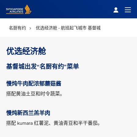
Singapore Airlines Home
Togg
名厨有约
优选经济舱 - 航班起飞城市 基督城
优选经济舱
基督城出发“名厨有约”菜单
慢炖牛肉配浓郁蘑菇酱
搭配黄油土豆和时令蔬菜。
慢炖新西兰羔羊肉
搭配 kumara 红薯泥、黄油青豆和半干番茄。