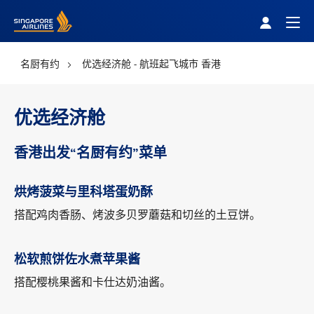
Singapore Airlines Home
Togg
名厨有约
优选经济舱 - 航班起飞城市 香港
优选经济舱
香港出发“名厨有约”菜单
烘烤菠菜与里科塔蛋奶酥
搭配鸡肉香肠、烤波多贝罗蘑菇和切丝的土豆饼。
松软煎饼佐水煮苹果酱
搭配樱桃果酱和卡仕达奶油酱。