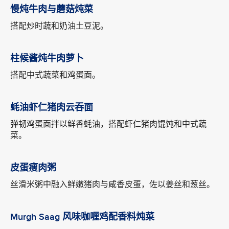
慢炖牛肉与蘑菇炖菜
搭配炒时蔬和奶油土豆泥。
柱候酱炖牛肉萝卜
搭配中式蔬菜和鸡蛋面。
蚝油虾仁猪肉云吞面
弹韧鸡蛋面拌以鲜香蚝油，搭配虾仁猪肉馄饨和中式蔬
菜。
皮蛋瘦肉粥
丝滑米粥中融入鲜嫩猪肉与咸香皮蛋，佐以姜丝和葱丝。
Murgh Saag 风味咖喱鸡配香料炖菜