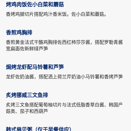
烤鸡肉饭佐小白菜和蘑菇
香烤鸡腿切片搭配鸡汁香米饭。佐小白菜和蘑菇。
香煎鸡胸排
香煎黄金法式干酪鸡胸排佐西红柿莎莎酱，搭配罗勒青酱
宽扁面佐新鲜绿芦笋
焗烤龙虾配马铃薯和芦笋
龙虾佐奶油酱，搭配洒上荷兰芹奶油小马铃薯和香烤芦笋
炙烤挪威三文鱼排
炙烤三文鱼搭配葡萄柚切片与法式低脂香草白酱、韩国产
菇类、茄子和西葫芦
韩式扇贝粥（仅于早餐供应）