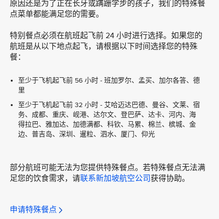
原因还是为了正在长牙或蹒跚学步的孩子，我们的特殊餐
点菜单都能满足您的需要。
特别餐点必须在航班起飞前 24 小时进行选择。如果您的
航班是从以下地点起飞，请根据以下时间选择您的特殊
餐：
至少于飞机起飞前 56 小时 - 班加罗尔、孟买、加尔各答、德
里
至少于飞机起飞前 32 小时 - 艾哈迈达巴德、曼谷、文莱、宿
务、成都、重庆、岘港、达尔文、登巴萨、达卡、河内、海
得拉巴、雅加达、加德满都、科钦、马累、棉兰、槟城、金
边、普吉岛、深圳、暹粒、泗水、厦门、仰光
部分航班可能无法为您提供特殊餐点。若特殊餐点无法满
足您的饮食需求，请
联系新加坡航空公司
获得协助。
申请特殊餐点