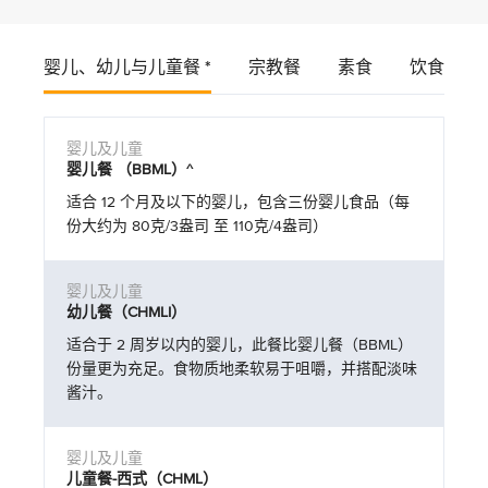
婴儿、幼儿与儿童餐 *
宗教餐
素食
饮食禁忌
婴儿餐 （BBML）^
适合 12 个月及以下的婴儿，包含三份婴儿食品（每
份大约为 80克/3盎司 至 110克/4盎司）
幼儿餐（CHMLI）
适合于 2 周岁以内的婴儿，此餐比婴儿餐（BBML）
份量更为充足。食物质地柔软易于咀嚼，并搭配淡味
酱汁。
儿童餐-西式（CHML）