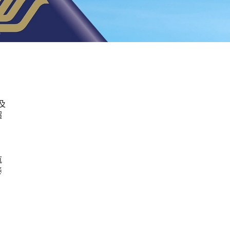
及
超
、
航
泰
，