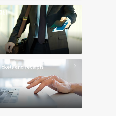
值机
ickets and receipts