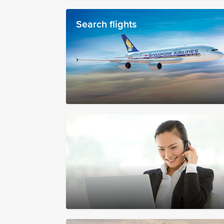
Search flights
Manage booking