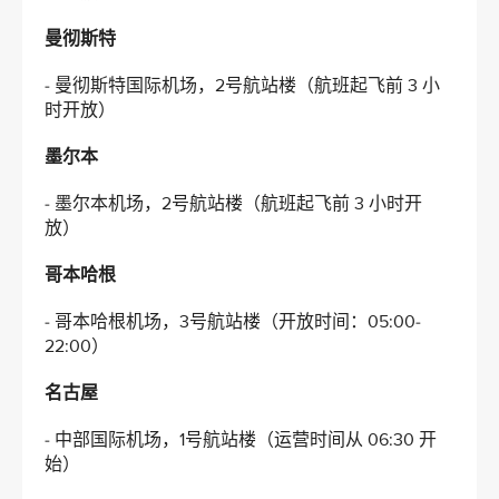
曼彻斯特
-
曼彻斯特国际机场，2号航站楼（航班起飞前 3 小
时开放）
墨尔本
- 墨尔本机场，2号航站楼（航班起飞前 3 小时开
放）
哥本哈根
- 哥本哈根机场，3号航站楼（开放时间：05:00-
22:00）
名古屋
- 中部国际机场，1号航站楼（运营时间从 06:30 开
始）