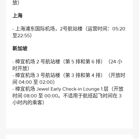
放）
上海
- 上海浦东国际机场，2号航站楼（运营时间：05:20
至22:55）
新加坡
- 樟宜机场 2 号航站楼（第 5 排和第 6 排）（24 小
时开放）
- 樟宜机场 3 号航站楼（第 3 排和第 4 排）（开放时
间 04:00 至 02:00）
- 樟宜机场 Jewel Early Check-in Lounge 1 层（开放
时间 08:00 至 00:00。不适用于航班起飞时间在 3
小时内的乘客）