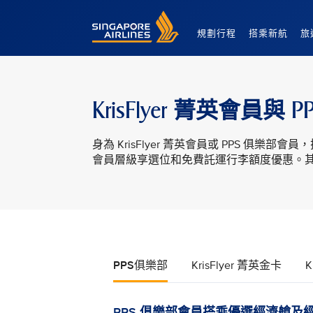
Singapore Airlines Home
規劃行程
搭乘新航
旅
KrisFlyer 菁英會員
身為 KrisFlyer 菁英會員或 PPS 
會員層級享選位和免費託運行李額度優惠。其他會
PPS俱樂部
KrisFlyer 菁英金卡
K
PPS 俱樂部會員搭乘優選經濟艙及