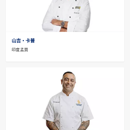
山吉‧卡普
印度孟買