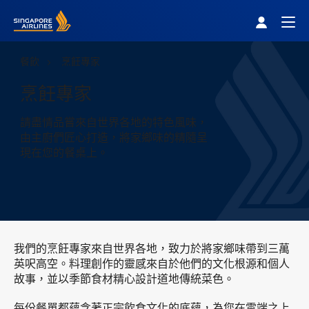
Singapore Airlines Home
Togg
餐飲
烹飪專家
烹飪專家
請盡情品嘗來自世界各地的特色風味，
由主廚們匠心打造，將家鄉味的精隨呈
現在您的餐桌上。
我們的烹飪專家來自世界各地，致力於將家鄉味帶到三萬
英呎高空。料理創作的靈感來自於他們的文化根源和個人
故事，並以季節食材精心設計道地傳統菜色。
每份餐單都蘊含著正宗飲食文化的底蘊，為您在雲端之上