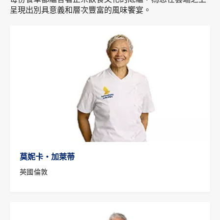
呈現出別具意義和層次豐富的風味饗宴。
莫妮卡‧加萊蒂
英國倫敦