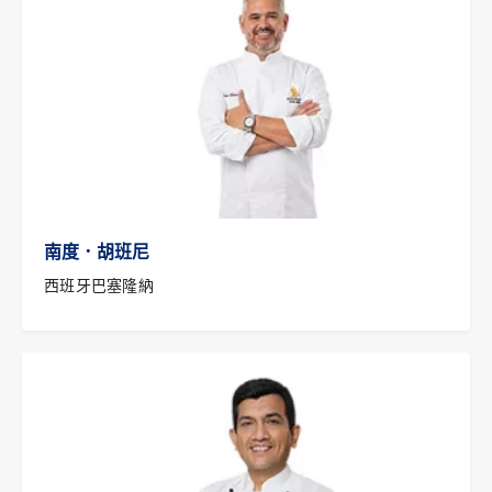
南度．胡班尼
西班牙巴塞隆納