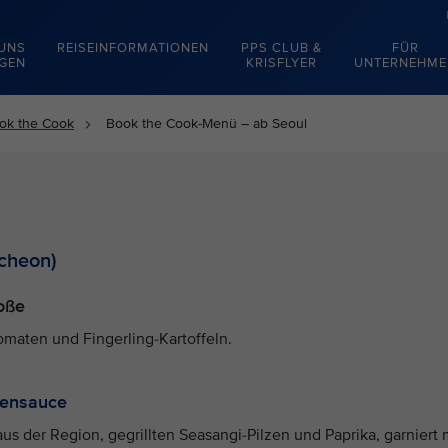
 UNS
REISEINFORMATIONEN
PPS CLUB &
FÜR
EGEN
KRISFLYER
UNTERNEHME
ok the Cook
Book the Cook-Menü – ab Seoul
cheon)
Soße
omaten und Fingerling-Kartoffeln.
onensauce
us der Region, gegrillten Seasangi-Pilzen und Paprika, garniert 