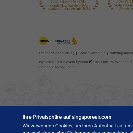
Ihre Privatsphäre auf singaporeair.com
Wir verwenden Cookies, um Ihren Aufenthalt auf unse