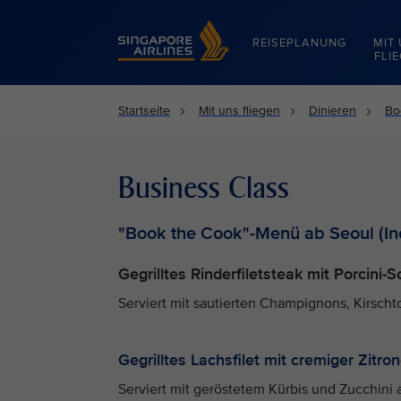
Singapore Airlines Home
REISEPLANUNG
MIT
FLI
Startseite
Mit uns fliegen
Dinieren
Bo
Business Class
"Book the Cook"-Menü ab Seoul (In
Gegrilltes Rinderfiletsteak mit Porcini-
Serviert mit sautierten Champignons, Kirscht
Gegrilltes Lachsfilet mit cremiger Zitr
Serviert mit geröstetem Kürbis und Zucchini a