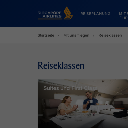
Singapore Airlines Home
REISEPLANUNG
MIT
FLI
Startseite
Mit uns fliegen
Reiseklassen
Reiseklassen
Suites und First Class