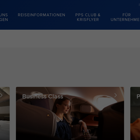
 UNS
REISEINFORMATIONEN
PPS CLUB &
FÜR
EGEN
KRISFLYER
UNTERNEHME
Business Class
P