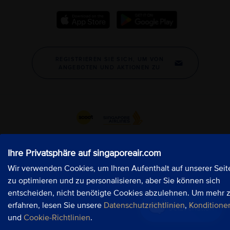
Ihre Privatsphäre auf singaporeair.com
Ihre Privatsphäre auf singaporeair.com
Ihre Privatsphäre auf singaporeair.com
Wir verwenden Cookies, um Ihren Aufenthalt auf unserer Seit
Wir verwenden Cookies, um Ihren Aufenthalt auf unserer Seit
Wir verwenden Cookies, um Ihren Aufenthalt auf unserer Seit
zu optimieren und zu personalisieren, aber Sie können sich
zu optimieren und zu personalisieren, aber Sie können sich
zu optimieren und zu personalisieren, aber Sie können sich
entscheiden, nicht benötigte Cookies abzulehnen. Um mehr 
entscheiden, nicht benötigte Cookies abzulehnen. Um mehr 
entscheiden, nicht benötigte Cookies abzulehnen. Um mehr 
erfahren, lesen Sie unsere
erfahren, lesen Sie unsere
erfahren, lesen Sie unsere
Datenschutzrichtlinien
Datenschutzrichtlinien
Datenschutzrichtlinien
,
,
,
Konditione
Konditione
Konditione
Jetzt chatten
Jetzt chatten
Jetzt chatten
und
und
und
Cookie-Richtlinien
Cookie-Richtlinien
Cookie-Richtlinien
.
.
.