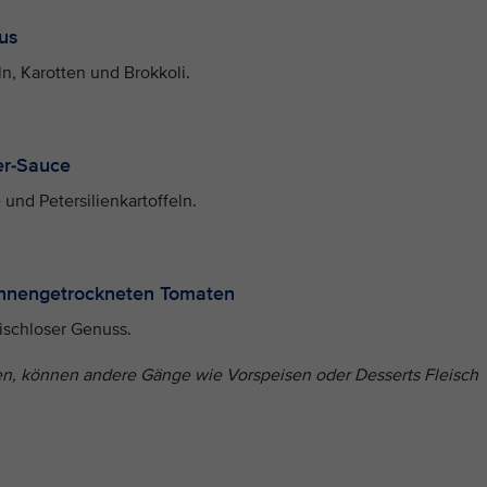
Jus
n, Karotten und Brokkoli.
er-Sauce
und Petersilienkartoffeln.
sonnengetrockneten Tomaten
leischloser Genuss.
en, können andere Gänge wie Vorspeisen oder Desserts Fleisch