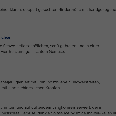
 einer klaren, doppelt gekochten Rinderbrühe mit handgezogen
llchen
e Schweinefleischbällchen, sanft gebraten und in einer
it Eier-Reis und gemischtem Gemüse.
beljau, garniert mit Frühlingszwiebeln, Ingwerstreifen,
 mit einem chinesischen Krapfen.
chnitten und auf duftendem Langkornreis serviert, der in
inesisches Gemüse, dunkle Sojasauce, würzige Ingwer-Relish 