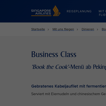
Singapore Airlines Home
REISEPLANUNG
MIT
FLI
Startseite
Mit uns fliegen
Dinieren
Bo
Business Class
'Book the Cook'
-Menü ab Peki
Gebratenes Kabeljaufilet mit fermenti
Serviert mit Eiernudeln und chinesischem G