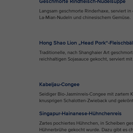
Geschmorte Rindfleisch-Nudelsuppe
Langsam geschmorte Rinderhaxe, serviert in
La-Mian-Nudeln und chinesischem Gemüse.
Hong Shao Lion „Head Pork“-Fleischbä
Traditionelle, nach Shanghaier Art geschmort
reichhaltigen Sojasauce gekocht, serviert m
Kabeljau-Congee
Seidiger Bio-Jasminreis-Congee mit zartem Ka
knusprigen Schalotten-Zwieback und gekrönt
Singapur-Hainanese-Hühnchenreis
Zartes pochiertes Hühnchen, in Scheiben ges
Hühnerbrühe gekocht wurde. Dazu gibt es ch