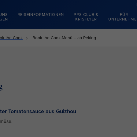
 UNS
REISEINFORMATIONEN
PPS CLUB &
FÜR
EGEN
KRISFLYER
UNTERNEHME
ok the Cook
Book the Cook-Menü – ab Peking
ng
erter Tomatensauce aus Guizhou
emüse.