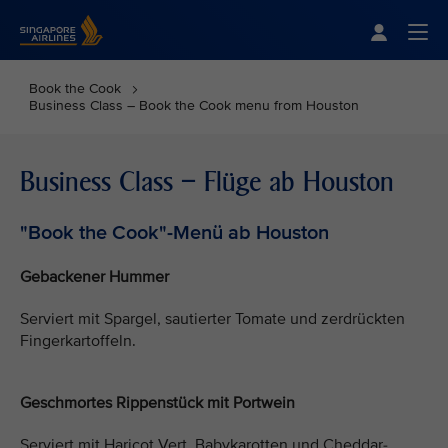
Singapore Airlines Home
Togg
Book the Cook
Business Class – Book the Cook menu from Houston
Business Class – Flüge ab Houston
"Book the Cook"-Menü ab Houston
Gebackener Hummer
Serviert mit Spargel, sautierter Tomate und zerdrückten
Fingerkartoffeln.
Geschmortes Rippenstück mit Portwein
Serviert mit Haricot Vert, Babykarotten und Cheddar-