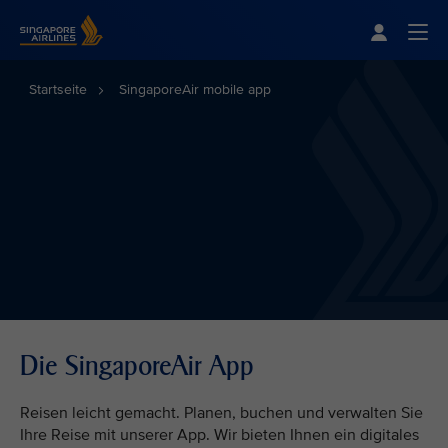
Singapore Airlines Home
Togg
Startseite
SingaporeAir mobile app
Die SingaporeAir App
Reisen leicht gemacht. Planen, buchen und verwalten Sie
Ihre Reise mit unserer App. Wir bieten Ihnen ein digitales