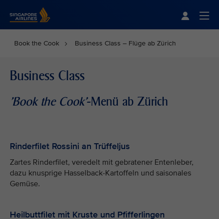
Singapore Airlines Home
Togg
Book the Cook
Business Class – Flüge ab Zürich
Business Class
'Book the Cook'
-Menü ab Zürich
Rinderfilet Rossini an Trüffeljus
Zartes Rinderfilet, veredelt mit gebratener Entenleber,
dazu knusprige Hasselback-Kartoffeln und saisonales
Gemüse.
Heilbuttfilet mit Kruste und Pfifferlingen