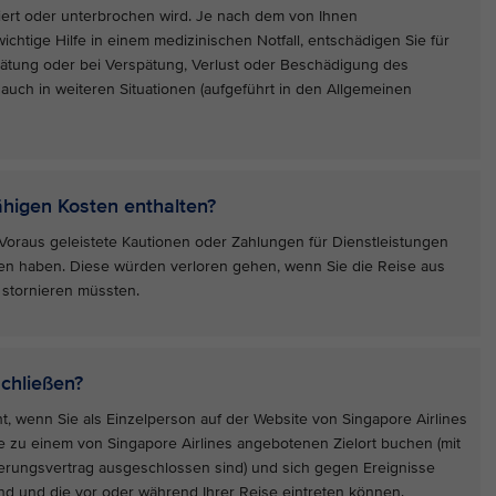
iert oder unterbrochen wird. Je nach dem von Ihnen
chtige Hilfe in einem medizinischen Notfall, entschädigen Sie für
pätung oder bei Verspätung, Verlust oder Beschädigung des
uch in weiteren Situationen (aufgeführt in den Allgemeinen
fähigen Kosten enthalten?
Voraus geleistete Kautionen oder Zahlungen für Dienstleistungen
rben haben. Diese würden verloren gehen, wenn Sie die Reise aus
 stornieren müssten.
chließen?
t, wenn Sie als Einzelperson auf der Website von Singapore Airlines
se zu einem von Singapore Airlines angebotenen Zielort buchen (mit
erungsvertrag ausgeschlossen sind) und sich gegen Ereignisse
nd und die vor oder während Ihrer Reise eintreten können.