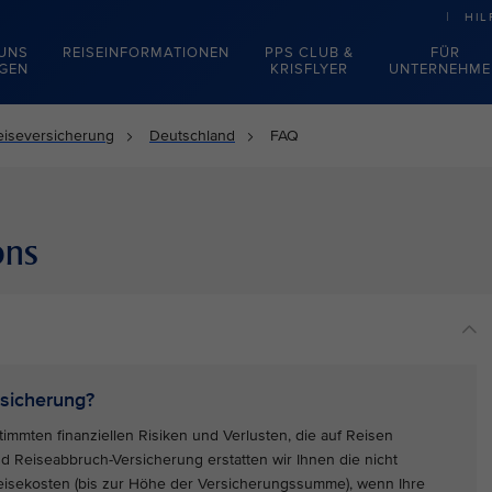
HIL
 UNS
REISEINFORMATIONEN
PPS CLUB &
FÜR
EGEN
KRISFLYER
UNTERNEHME
eiseversicherung
Deutschland
FAQ
ons
rsicherung?
immten finanziellen Risiken und Verlusten, die auf Reisen
und Reiseabbruch-Versicherung erstatten wir Ihnen die nicht
Reisekosten (bis zur Höhe der Versicherungssumme), wenn Ihre