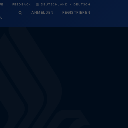
·
FE
FEEDBACK
DEUTSCHLAND
DEUTSCH
ANMELDEN
REGISTRIEREN
N