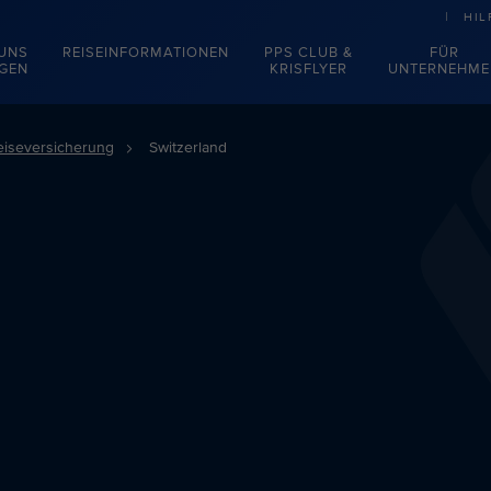
HIL
 UNS
REISEINFORMATIONEN
PPS CLUB &
FÜR
EGEN
KRISFLYER
UNTERNEHME
eiseversicherung
Switzerland