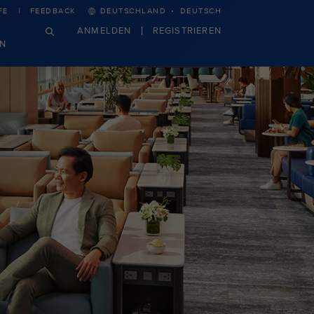
·
FE
FEEDBACK
DEUTSCHLAND
DEUTSCH
ANMELDEN
REGISTRIEREN
N