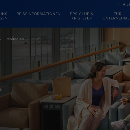
HIL
 UNS
REISEINFORMATIONEN
PPS CLUB &
FÜR
EGEN
KRISFLYER
UNTERNEHME
Privilegien
r.