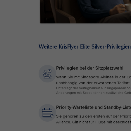
Weitere KrisFlyer Elite Silver-Privilegien
Privilegien bei der Sitzplatzwahl
Wenn Sie mit Singapore Airlines in der E
unabhängig von der erworbenen Tarifart. 
Unterliegt der Verfügbarkeit auf singaporeair.
Änderungen mit Scoot können zusätzliche Gebü
Priority-Warteliste und Standby-Lis
Sie gehören zu den ersten auf der Priorit
Alliance. Gilt nicht für Flüge mit geschl