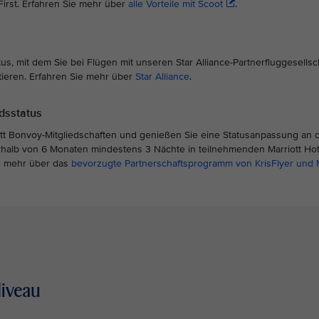
irst. Erfahren Sie mehr über
alle Vorteile mit Scoot
.
tus, mit dem Sie bei Flügen mit unseren Star Alliance-Partnerfluggesellsc
itieren. Erfahren Sie mehr über
Star Alliance
.
edsstatus
ott Bonvoy-Mitgliedschaften und genießen Sie eine Statusanpassung an d
nerhalb von 6 Monaten mindestens 3 Nächte in teilnehmenden Marriott Ho
ie mehr über das
bevorzugte Partnerschaftsprogramm von KrisFlyer und M
Niveau