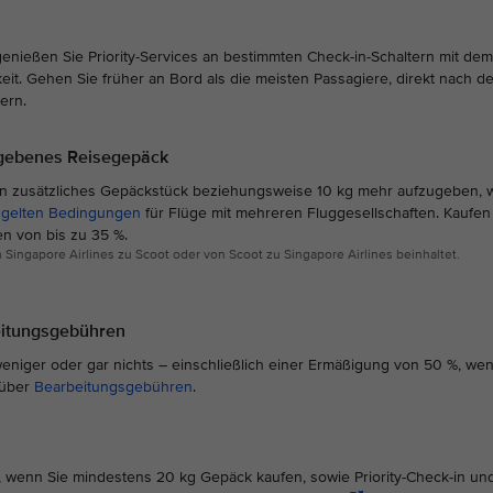
 genießen Sie Priority-Services an bestimmten Check-in-Schaltern mit dem
rkeit. Gehen Sie früher an Bord als die meisten Passagiere, direkt nach de
dern.
egebenes Reisegepäck
 ein zusätzliches Gepäckstück beziehungsweise 10 kg mehr aufzugeben, 
 gelten Bedingungen
für Flüge mit mehreren Fluggesellschaften. Kaufen
n von bis zu 35 %.
on Singapore Airlines zu Scoot oder von Scoot zu Singapore Airlines beinhaltet.
eitungsgebühren
 weniger oder gar nichts – einschließlich einer Ermäßigung von 50 %, wen
 über
Bearbeitungsgebühren
.
k, wenn Sie mindestens 20 kg Gepäck kaufen, sowie Priority-Check-in un