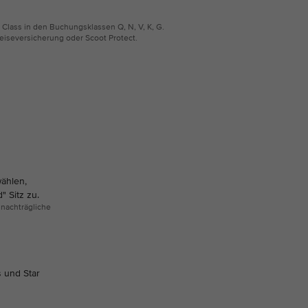
y Class in den Buchungsklassen Q, N, V, K, G.
 Reiseversicherung oder Scoot Protect.
wählen,
 Sitz zu.
 nachträgliche
s und Star