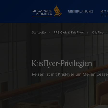
Singapore Airlines Home
REISEPLANUNG
MIT
FLI
Startseite
PPS Club & KrisFlyer
KrisFlyer
KrisFlyer-Privilegien
Reisen ist mit KrisFlyer um Meilen besse