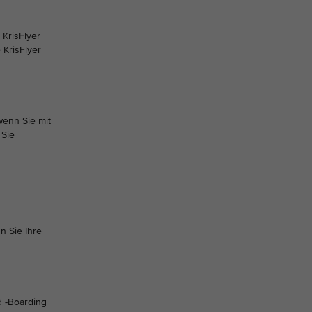
 KrisFlyer
 KrisFlyer
wenn Sie mit
 Sie
n Sie Ihre
d -Boarding