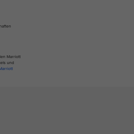
haften
en Marriott
tels und
arriott