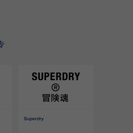
专
Superdry