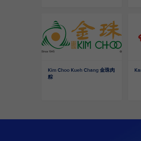
Kim Choo Kueh Chang 金珠肉
Ka
粽