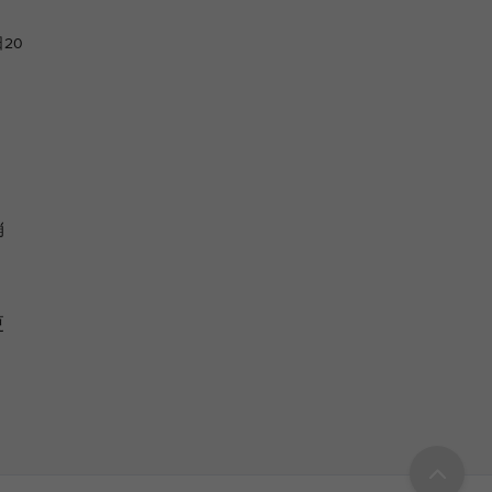
20
。
销
更