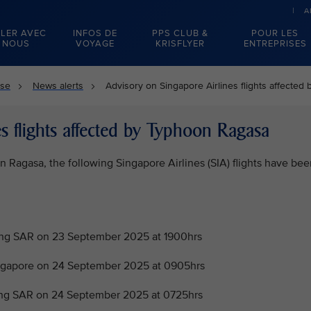
A
LER AVEC
INFOS DE
PPS CLUB &
POUR LES
NOUS
VOYAGE
KRISFLYER
ENTREPRISES
sse
News alerts
Advisory on Singapore Airlines flights affecte
s flights affected by Typhoon Ragasa
Ragasa, the following Singapore Airlines (SIA) flights have bee
g SAR on 23 September 2025 at 1900hrs
gapore on 24 September 2025 at 0905hrs
g SAR on 24 September 2025 at 0725hrs