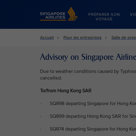
Singapore Airlines Home
PRÉPARER SON
VO
VOYAGE
Accueil
Pour les entreprises
Salle de pre
Advisory on Singapore Airline
Due to weather conditions caused by Typhoon 
cancelled:
To/from Hong Kong SAR
· SQ898 departing Singapore for Hong Kon
· SQ899 departing Hong Kong SAR for Sin
· SQ874 departing Singapore for Hong Kon