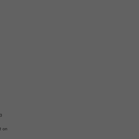
23
R on