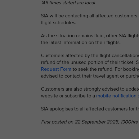
*All times stated are local
SIA will be contacting all affected customers
flight schedules.
As the situation remains fluid, other SIA flig
the latest information on their flights.
Customers affected by the flight cancellation
refund of the unused portion of their ticket
Request Form
to seek the refund. For booking
advised to contact their travel agent or purcha
Customers are also strongly advised to update
website or subscribe to a
mobile notification 
SIA apologises to all affected customers for
First posted on 22 September 2025, 1900hrs