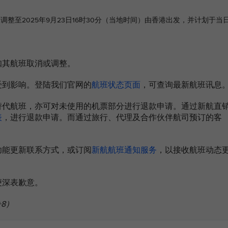
将被调整至2025年9月23日16时30分（当地时间）由香港出发，并计划于当日
知其航班取消或调整。
受到影响。登陆我们官网的
航班状态页面
，可查询最新航班讯息
替代航班，亦可对未使用的机票部分进行退款申请。通过新航直
表
，进行退款申请。而通过旅行、代理及合作伙伴航司预订的客
 功能更新联系方式，或订阅
新航航班通知服务
，以接收航班动态
便深表歉意。
+8）