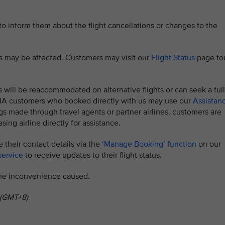
 to inform them about the flight cancellations or changes to the
hts may be affected. Customers may visit our
Flight Status
page fo
s will be reaccommodated on alternative flights or can seek a full
. SIA customers who booked directly with us may use our
Assistan
s made through travel agents or partner airlines, customers are
sing airline directly for assistance.
 their contact details via the
‘Manage Booking’ function
on our
service
to receive updates to their flight status.
 the inconvenience caused.
 (GMT+8)