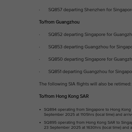
· SQ857 departing Shenzhen for Singapore
To/from Guangzhou
· SQ852 departing Singapore for Guangzh
· SQ853 departing Guangzhou for Singapor
· SQ850 departing Singapore for Guangzh
· SQ851 departing Guangzhou for Singapor
The following SIA flights will also be retimed:
To/from Hong Kong SAR
SQ894 operating from Singapore to Hong Kong 
September 2025 at 1105hrs (local time) and arr
SQ895 operating from Hong Kong SAR to Singa
23 September 2025 at 1630hrs (local time) and a