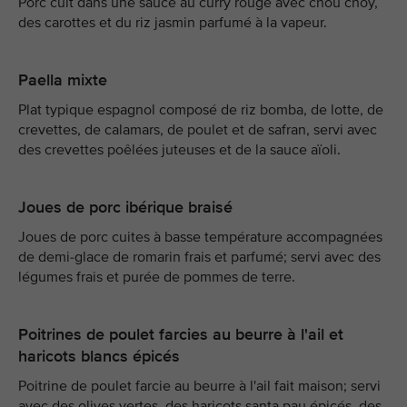
Porc cuit dans une sauce au curry rouge avec chou choy,
des carottes et du riz jasmin parfumé à la vapeur.
Paella mixte
Plat typique espagnol composé de riz bomba, de lotte, de
crevettes, de calamars, de poulet et de safran, servi avec
des crevettes poêlées juteuses et de la sauce aïoli.
Joues de porc ibérique braisé
Joues de porc cuites à basse température accompagnées
de demi-glace de romarin frais et parfumé; servi avec des
légumes frais et purée de pommes de terre.
Poitrines de poulet farcies au beurre à l'ail et
haricots blancs épicés
Poitrine de poulet farcie au beurre à l'ail fait maison; servi
avec des olives vertes, des haricots santa pau épicés, des