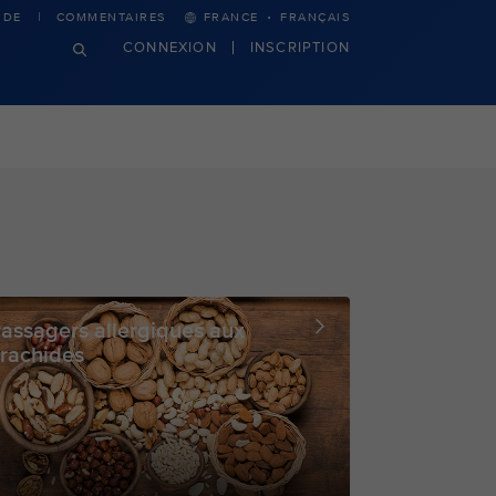
·
IDE
COMMENTAIRES
FRANCE
FRANÇAIS
CONNEXION
INSCRIPTION
assagers allergiques aux
rachides