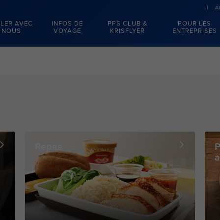
A
LER AVEC
INFOS DE
PPS CLUB &
POUR LES
NOUS
VOYAGE
KRISFLYER
ENTREPRISES
Repas
P
a