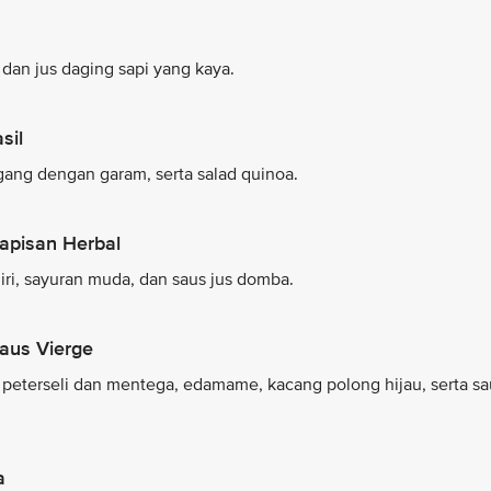
dan jus daging sapi yang kaya.
sil
gang dengan garam, serta salad quinoa.
apisan Herbal
iri, sayuran muda, dan saus jus domba.
aus Vierge
eterseli dan mentega, edamame, kacang polong hijau, serta sa
a