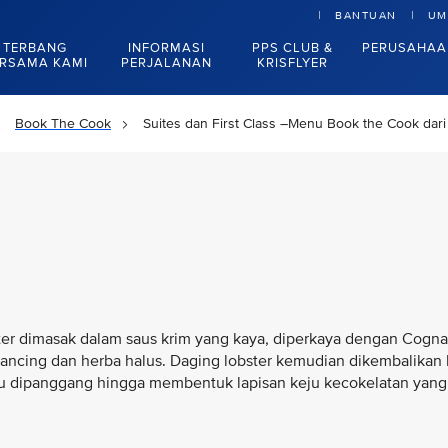
BANTUAN
UM
TERBANG
INFORMASI
PPS CLUB &
PERUSAHAA
RSAMA KAMI
PERJALANAN
KRISFLYER
Book The Cook
Suites dan First Class –Menu Book the Cook dar
ster dimasak dalam saus krim yang kaya, diperkaya dengan Cogn
ancing dan herba halus. Daging lobster kemudian dikembalikan
alu dipanggang hingga membentuk lapisan keju kecokelatan yang