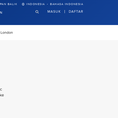
·
PAN BALIK
INDONESIA
BAHASA INDONESIA
MASUK
DAFTAR
N
i London
ac
 ke