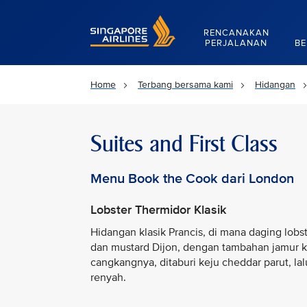
Singapore Airlines Home
RENCANAKAN
PERJALANAN
BE
Home
Terbang bersama kami
Hidangan
Suites and First Class
Menu Book the Cook dari London
Lobster Thermidor Klasik
Hidangan klasik Prancis, di mana daging lob
dan mustard Dijon, dengan tambahan jamur k
cangkangnya, ditaburi keju cheddar parut, l
renyah.