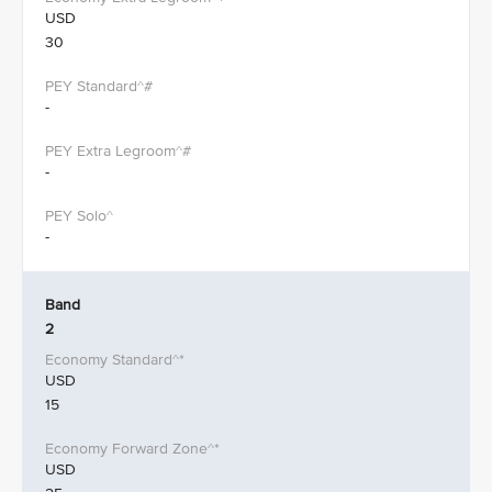
USD
30
-
-
-
Band
2
USD
15
USD