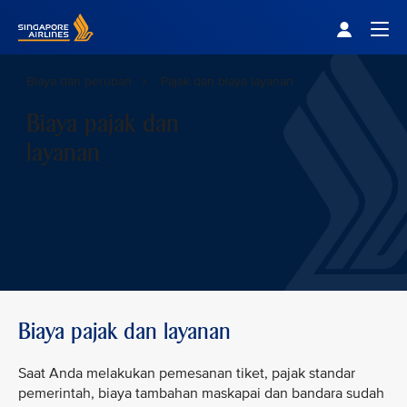
Singapore Airlines Home
Togg
Biaya dan peruban
Pajak dan biaya layanan
Biaya pajak dan
layanan
Biaya pajak dan layanan
Saat Anda melakukan pemesanan tiket, pajak standar
pemerintah, biaya tambahan maskapai dan bandara sudah