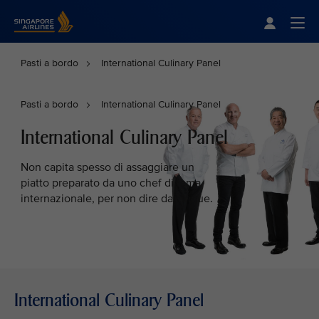
Singapore Airlines Home
Togg
Pasti a bordo
International Culinary Panel
Pasti a bordo
International Culinary Panel
International Culinary Panel
Non capita spesso di assaggiare un
piatto preparato da uno chef di fama
internazionale, per non dire da cinque.
International Culinary Panel