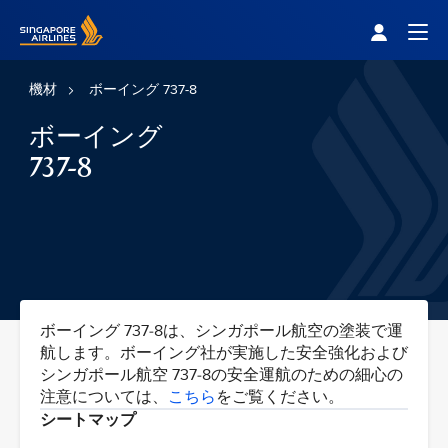
Singapore Airlines Home
Togg
機材
ボーイング 737-8
ボーイング
737-8
ボーイング 737-8は、シンガポール航空の塗装で運
航します。ボーイング社が実施した安全強化および
シンガポール航空 737-8の安全運航のための細心の
注意については、
こちら
をご覧ください。
シートマップ