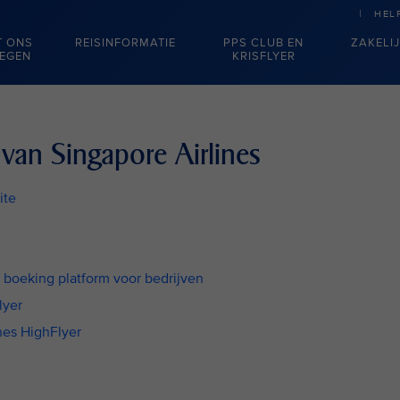
HEL
T ONS
REISINFORMATIE
PPS CLUB EN
ZAKELI
IEGEN
KRISFLYER
an Singapore Airlines
ite
 boeking platform voor bedrijven
lyer
nes HighFlyer