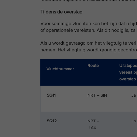
Tijdens de overstap
Voor sommige vluchten kan het zijn dat u tij
of operationele vereisten. Als dit nodig is, z
Als u wordt gevraagd om het vliegtuig te verl
nemen. Het vliegtuig wordt grondig gecontr
Route
Uitstapp
Vluchtnummer
vereist bi
overstap
SQ11
NRT – SIN
Ja
SQ12
NRT –
Ja
LAX