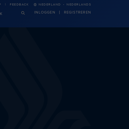
·
P
FEEDBACK
NEDERLAND
NEDERLANDS
INLOGGEN
REGISTREREN
JK