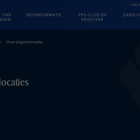
HEL
T ONS
REISINFORMATIE
PPS CLUB EN
ZAKELI
IEGEN
KRISFLYER
Overstapinformatie
locaties