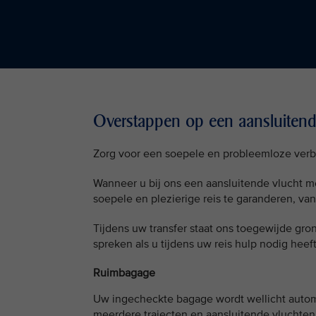
Overstappen op een aansluitende
Zorg voor een soepele en probleemloze verb
Wanneer u bij ons een aansluitende vlucht m
soepele en plezierige reis te garanderen, v
​Tijdens uw transfer staat ons toegewijde gr
spreken als u tijdens uw reis hulp nodig heef
Ruimbagage
Uw ingecheckte bagage wordt wellicht auto
meerdere trajecten en aansluitende vluchten.