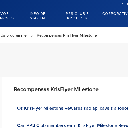
AJ
VOE
INFO DE
PPS CLUB E
CORPORATI
NOSCO
VIAGEM
KRISFLYER
ards programme
Recompensas KrisFlyer Milestone
Recompensas KrisFlyer Milestone
Os KrisFlyer Milestone Rewards são aplicáveis a todo
Can PPS Club members earn KrisFlyer Milestone Rewa