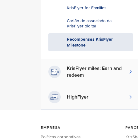
KrisFlyer for Families
Cartão de associado da
KrisFlyer digital
Recompensas KrisFlyer
Milestone
KrisFlyer miles: Earn and
redeem
HighFlyer