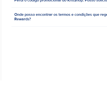
Perdi o código promocional do KrisShop. Posso solici
Onde posso encontrar os termos e condições que rege
Rewards?