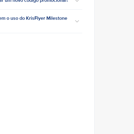
tar um novo código promocional?
m o uso do KrisFlyer Milestone