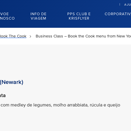
AJ
VOE
INFO DE
PPS CLUB E
CORPORATI
NOSCO
VIAGEM
KRISFLYER
Book The Cook
Business Class – Book the Cook menu from New Yor
 (Newark)
ata
o com medley de legumes, molho arrabbiata, rúcula e queijo