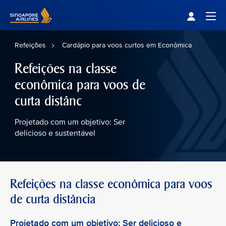
Singapore Airlines Home
Togg
Refeições
Cardápio para voos curtos em Econômica
Refeições na classe
econômica para voos de
curta distânc
Projetado com um objetivo: Ser
delicioso e sustentável
Refeições na classe econômica para voos
de curta distância
Projetado com um objetivo: Ser delicioso e