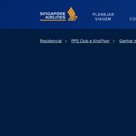
Singapore Airlines Home
PLANEJAR
VIAGEM
CO
Residencial
PPS Club e KrisFlyer
Ganhar m