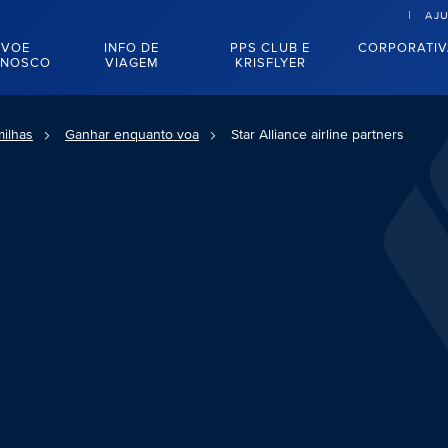
AJ
VOE
INFO DE
PPS CLUB E
CORPORATI
NOSCO
VIAGEM
KRISFLYER
ilhas
Ganhar enquanto voa
Star Alliance airline partners