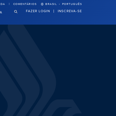
·
UDA
COMENTÁRIOS
BRASIL
PORTUGUÊS
FAZER LOGIN
INSCREVA-SE
VA