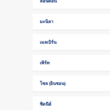
ลอนดอน
มะนิลา
เมลเบิร์น
เพิร์ท
โซล (อินชอน)
ซิดนีย์