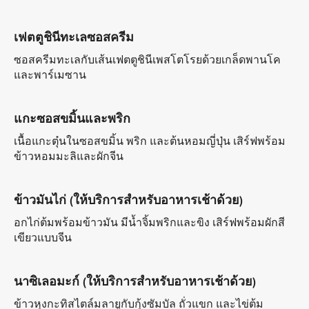
เฟตตูชินีทะเลซอสครีม
ซอสครีมทะเลกับเส้นเฟตตูชินีเพสโตโรยด้วยเกล็ดพานโค
และพาร์เมซาน
แกะซอสขมิ้นและพริก
เนื้อแกะตุ๋นในซอสขมิ้น พริก และต้นหอมญี่ปุ่น เสิร์ฟพร้อม
ข้าวหอมมะลิและผักจีน
ข้าวมันไก่ (ให้บริการสำหรับอาหารเช้าด้วย)
อกไก่ต้มพร้อมข้าวมัน มีน้ำจิ้มพริกและขิง เสิร์ฟพร้อมผักสี
เขียวแบบจีน
นาซิเลอมะก์ (ให้บริการสำหรับอาหารเช้าด้วย)
ข้าวหุงกะทิสไตล์มลายูกับกุ้งซัมบัล ถั่วแขก และไข่ต้ม