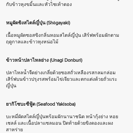
กับข้าวหุงขมิ้นและหัวไชเท้าดอง
หมูผัดขิงสไตล์ญี่ปุ่น (Shōgayaki)
เนื้อหมูผัดซอสขิงกลิ่นหอมสไตล์ญี่ปุ่น เสิร์ฟพร้อมผักตาม
ฤดูกาลและข้าวหุงหน่อไม้
ข้าวหน้าปลาไหลย่าง (Unagi Donburi)
ปลาไหลน้ำจืดย่างเกลี่ยด้วยซอสถั่วเหลืองรสกลมกล่อม
เสิร์ฟบนข้าวปรุงรสพร้อมไข่เจียวและตกแต่งด้วยถั่วแระ
ญี่ปุ่น
ยากิโซบะซีฟู้ด (Seafood Yakisoba)
บะหมี่ผัดสไตล์ญี่ปุ่นพร้อมผักนานาชนิด หน้ากุ้งย่าง หอย
เชลล์ และเนื้อปลาแซลมอน ปิดท้ายด้วยขิงดองและผง
สาหร่าย