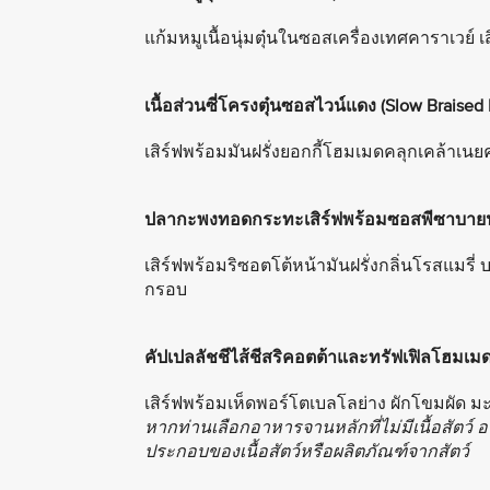
แก้มหมูเนื้อนุ่มตุ๋นในซอสเครื่องเทศคาราเวย์ เส
เนื้อส่วนซี่โครงตุ๋นซอสไวน์แดง (Slow Braised
เสิร์ฟพร้อมมันฝรั่งยอกกี้โฮมเมดคลุกเคล้า
ปลากะพงทอดกระทะเสิร์ฟพร้อมซอสพีซาบายน (
เสิร์ฟพร้อมริซอตโต้หน้ามันฝรั่งกลิ่นโรสแมรี
กรอบ
คัปเปลลัชชีไส้ชีสริคอตต้าและทรัฟเฟิลโฮมเมด
เสิร์ฟพร้อมเห็ดพอร์โตเบลโลย่าง ผักโขมผัด ม
หากท่านเลือกอาหารจานหลักที่ไม่มีเนื้อสัตว์
ประกอบของเนื้อสัตว์หรือผลิตภัณฑ์จากสัตว์