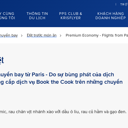
TRỢ
Y CÙNG
THÔNG TIN
PPS CLUB &
KHÁCH HÀNG
ÚNG TÔI
DU LỊCH
KRISFLYER
DOANH NGHIỆP
chuyến bay
Đặt trước món ăn
Premium Economy - Flights from Pa
t
yến bay từ Paris - Do sự bùng phát của dịch
ng cấp dịch vụ Book the Cook trên những chuyến
ic, rau chân vịt nhánh xào với dầu ô liu, rau củ hầm và gạo đen.