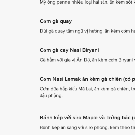
Mỳ ống penne nhiều loại hải sản, ăn kèm sốt
Cơm gà quay
Đùi gà quay tẩm ngũ vị hương, ăn kèm cơm h
Cơm gà cay Nasi Biryani
Gà hầm với gia vị Ấn Độ, ăn kèm cơm Biryani 
Cơm Nasi Lemak ăn kèm gà chiên (có p
Cơm dừa hấp kiểu Mã Lai, ăn kèm gà chiên, tr
đậu phộng.
Bánh kếp với siro Maple và Trứng bác 
Bánh kếp ăn sáng với siro phong, kèm theo t