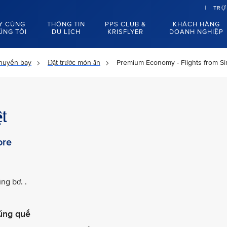
TRỢ
Y CÙNG
THÔNG TIN
PPS CLUB &
KHÁCH HÀNG
ÚNG TÔI
DU LỊCH
KRISFLYER
DOANH NGHIỆP
chuyến bay
Đặt trước món ăn
Premium Economy - Flights from S
t
ore
ng bơ. .
úng quế