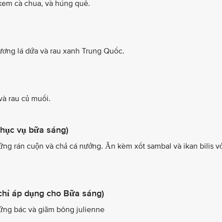
 kem cà chua, và húng quế.
ương lá dứa và rau xanh Trung Quốc.
và rau củ muối.
hục vụ bữa sáng)
ứng rán cuộn và chả cá nướng. Ăn kèm xốt sambal và ikan bilis vớ
(chỉ áp dụng cho Bữa sáng)
rứng bác và giăm bông julienne