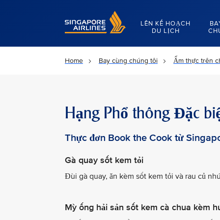
Singapore Airlines Home
LÊN KẾ HOẠCH
BA
DU LỊCH
CH
Home
Bay cùng chúng tôi
Ẩm thực trên 
Hạng Phổ thông Đặc biệ
Thực đơn Book the Cook từ Singap
Gà quay sốt kem tỏi
Đùi gà quay, ăn kèm sốt kem tỏi và rau củ nhú
Mỳ ống hải sản sốt kem cà chua kèm h