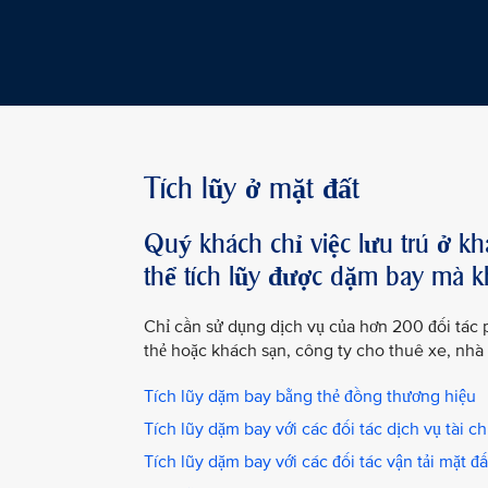
Tích lũy ở mặt đất
Quý khách chỉ việc lưu trú ở kh
thể tích lũy được dặm bay mà k
Chỉ cần sử dụng dịch vụ của hơn 200 đối tác 
thẻ hoặc khách sạn, công ty cho thuê xe, nhà
Tích lũy dặm bay bằng thẻ đồng thương hiệu
Tích lũy dặm bay với các đối tác dịch vụ tài c
Tích lũy dặm bay với các đối tác vận tải mặt đấ