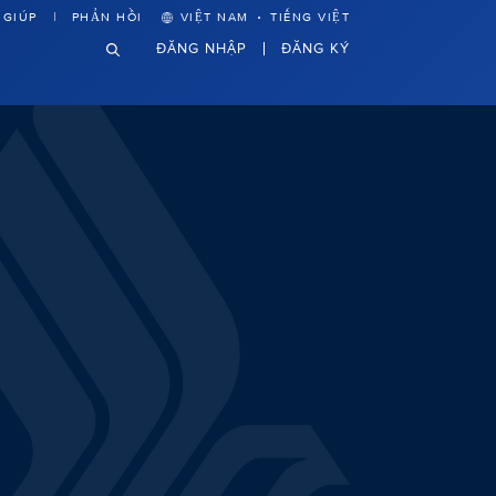
·
 GIÚP
PHẢN HỒI
VIỆT NAM
TIẾNG VIỆT
ĐĂNG NHẬP
ĐĂNG KÝ