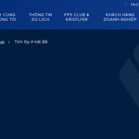
TRỢ
Y CÙNG
THÔNG TIN
PPS CLUB &
KHÁCH HÀNG
ÚNG TÔI
DU LỊCH
KRISFLYER
DOANH NGHIỆP
bay
Tích lũy ở mặt đất