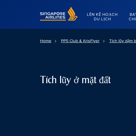
Singapore Airlines Home
LÊN KẾ HOẠCH
BA
DU LỊCH
CH
Home
PPS Club & KrisFlyer
Tích lũy dặm 
Tích lũy ở mặt đất