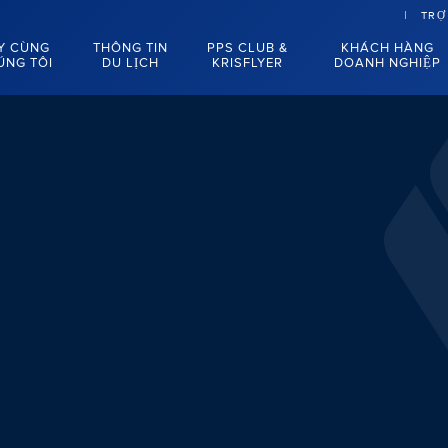
TRỢ
Y CÙNG
THÔNG TIN
PPS CLUB &
KHÁCH HÀNG
ÚNG TÔI
DU LỊCH
KRISFLYER
DOANH NGHIỆP