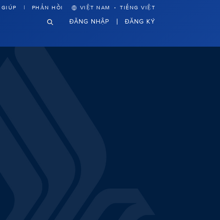
·
 GIÚP
PHẢN HỒI
VIỆT NAM
TIẾNG VIỆT
ĐĂNG NHẬP
ĐĂNG KÝ