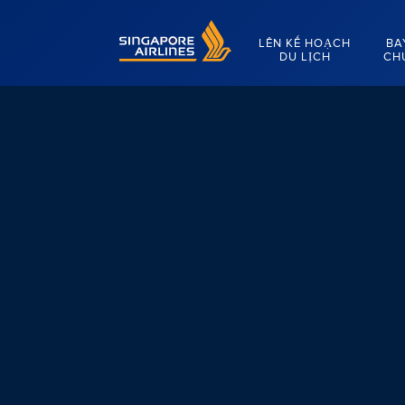
Singapore Airlines Home
LÊN KẾ HOẠCH
BA
DU LỊCH
CH