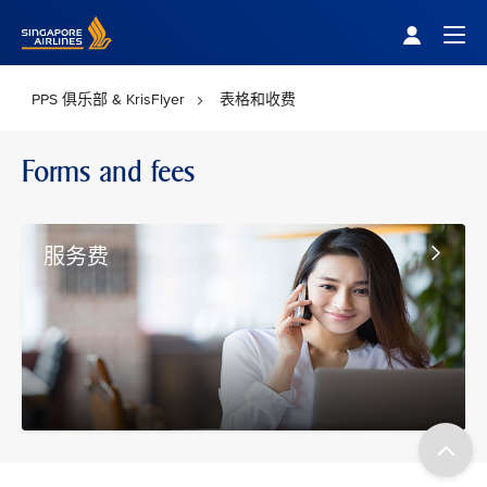
Singapore Airlines Home
Togg
PPS 俱乐部 & KrisFlyer
表格和收费
Forms and fees
服务费