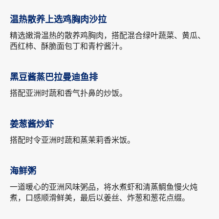
温热散养上选鸡胸肉沙拉
精选嫩滑温热的散养鸡胸肉，搭配混合绿叶蔬菜、黄瓜、
西红柿、酥脆面包丁和青柠酱汁。
黑豆酱蒸巴拉曼迪鱼排
搭配亚洲时蔬和香气扑鼻的炒饭。
姜葱酱炒虾
搭配时令亚洲时蔬和蒸茉莉香米饭。
海鲜粥
一道暖心的亚洲风味粥品，将水煮虾和清蒸鲷鱼慢火炖
煮，口感顺滑鲜美，最后以姜丝、炸葱和葱花点缀。