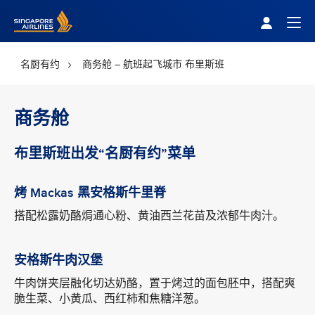
Singapore Airlines Home
Togg
名厨有约
商务舱 – 航班起飞城市 布里斯班
商务舱
布里斯班出发“名厨有约”菜单
烤 Mackas 黑安格斯牛里脊
搭配松露奶酪焗通心粉、黄油西兰花苗及浓郁牛肉汁。
安格斯牛肉汉堡
牛肉饼夹层融化切达奶酪，置于烤过的面包胚中，搭配爽
脆生菜、小黄瓜、西红柿和焦糖洋葱。