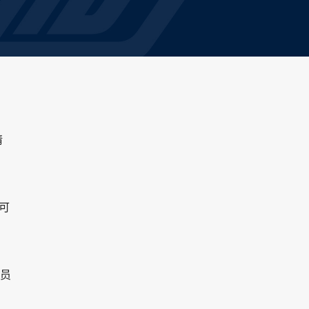
请
即可
会员