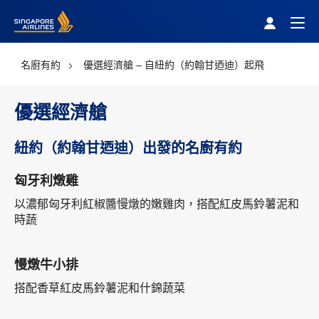
Singapore Airlines Home
Togg
名廚有約
優選經濟艙 – 自紐約（約翰甘迺迪）起飛
優選經濟艙
紐約（約翰甘迺迪）出發的名廚有約
匈牙利燉雞
以濃郁匈牙利紅椒醬慢燉的嫩雞肉，搭配紅皮馬鈴薯泥和
時蔬
慢燉牛小排
搭配香草紅皮馬鈴薯泥和什錦蔬菜