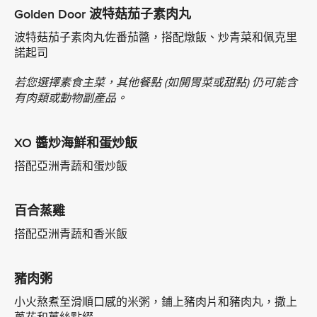
Golden Door 波特菇茄子素肉丸
波特菇茄子素肉丸佐番茄醬，搭配燉飯、炒青菜和佩克里
諾起司
若您選擇素食主菜，其他餐點 (如開胃菜或甜點) 仍可能含
有肉類或動物副產品。
XO 醬炒海鮮和蛋炒飯
搭配亞洲青蔬和蛋炒飯
百合蒸雞
搭配亞洲青蔬和香米飯
豬肉粥
小火熬煮至滑順口感的米粥，鋪上豬肉片和豬肉丸，撒上