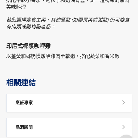
搭配半乾小番茄、烤松子和奶油青醬，是一道精緻的無肉
美味料理
若您選擇素食主菜，其他餐點 (如開胃菜或甜點) 仍可能含
有肉類或動物副產品。
印尼式椰漿咖哩雞
以薑黃和椰奶慢燉醃雞肉至軟嫩，搭配蔬菜和香米飯
相關連結
烹飪專家
品酒顧問