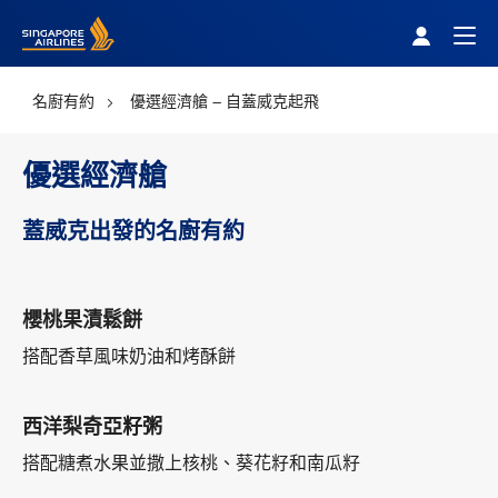
Singapore Airlines Home
Togg
名廚有約
優選經濟艙 – 自蓋威克起飛
優選經濟艙
蓋威克出發的名廚有約
櫻桃果漬鬆餅
搭配香草風味奶油和烤酥餅
西洋梨奇亞籽粥
搭配糖煮水果並撒上核桃、葵花籽和南瓜籽