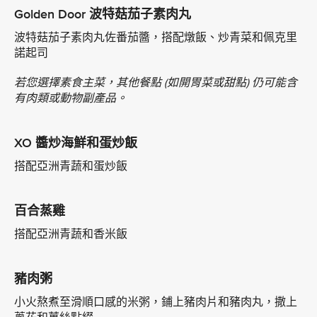
Golden Door 波特菇茄子素肉丸
波特菇茄子素肉丸佐番茄醬，搭配燉飯、炒青菜和佩克里
諾起司
若您選擇素食主菜，其他餐點 (如開胃菜或甜點) 仍可能含
有肉類或動物副產品。
XO 醬炒海鮮和蛋炒飯
搭配亞洲青蔬和蛋炒飯
百合蒸雞
搭配亞洲青蔬和香米飯
豬肉粥
小火熬煮至滑順口感的米粥，鋪上豬肉片和豬肉丸，撒上