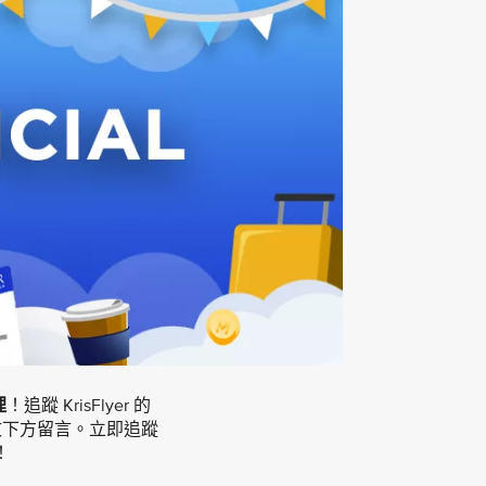
哩
！追蹤 KrisFlyer 的
在抽獎貼文下方留言。立即追蹤
！