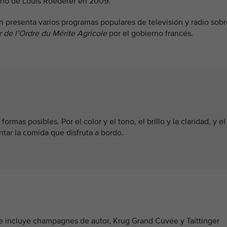
vino de Louis Roederer en 2009.
presenta varios programas populares de televisión y radio sobr
er de l’Ordre du Mérite Agricole
por el gobierno francés.
rmas posibles. Por el color y el tono, el brillo y la claridad, y el
tar la comida que disfruta a bordo.
ue incluye champagnes de autor, Krug Grand Cuvée y Taittinger