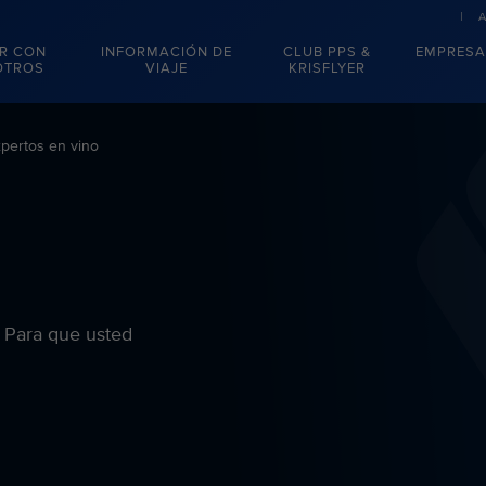
R CON
INFORMACIÓN DE
CLUB PPS &
EMPRESA
OTROS
VIAJE
KRISFLYER
pertos en vino
 Para que usted