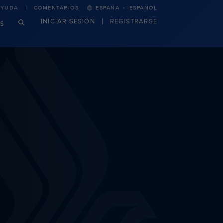
·
AYUDA
COMENTARIOS
ESPAÑA
ESPAÑOL
INICIAR SESIÓN
REGISTRARSE
S